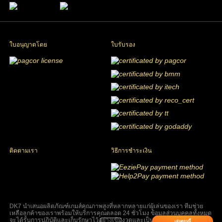
ใบอนุญาตโดย
ใบรับรอง
ติดตามเรา
วิธีการชำระเงิน
DK7 นำเสนอผลิตภัณฑ์เกมส์คุณภาพสูงที่หลากหลายแก่ผู้เล่นของเรา ทีมช่วย
เหลือลูกค้าของเราพร้อมให้บริการคุณตลอด 24 ชั่วโมง ข้อมูลส่วนบุคคลทั้งหมด
จะได้รับการปฏิบัติและเก็บรักษาไว้อย่างเข้มงวดและเป็นความลับที่สุด .
เล่นตอนนี้